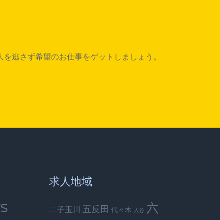
人を逃さず希望のお仕事をゲットしましょう。
求人地域
S
六
五反田
二子玉川
代々木
入谷