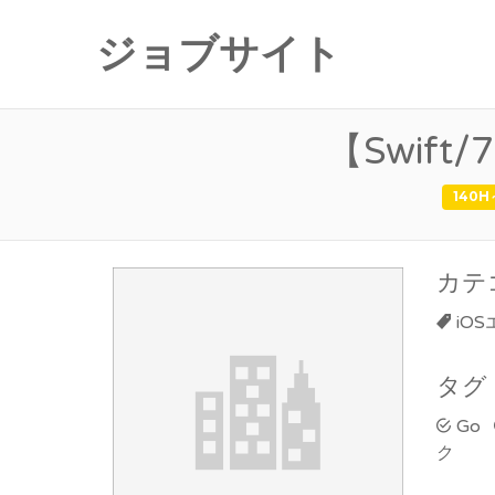
ジョブサイト
【Swif
140H
カテ
iO
タグ
Go
ク