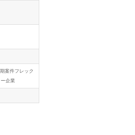
長期案件フレック
ャー企業
ク