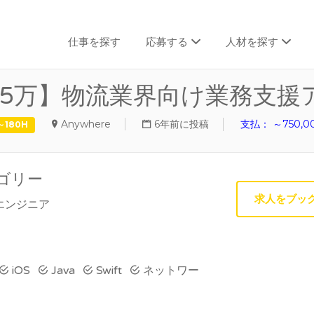
仕事を探す
応募する
人材を探す
t/75万】物流業界向け業務支
Anywhere
6年前に投稿
支払： ～750,0
～180H
ゴリー
求人をブッ
Sエンジニア
iOS
Java
Swift
ネットワー