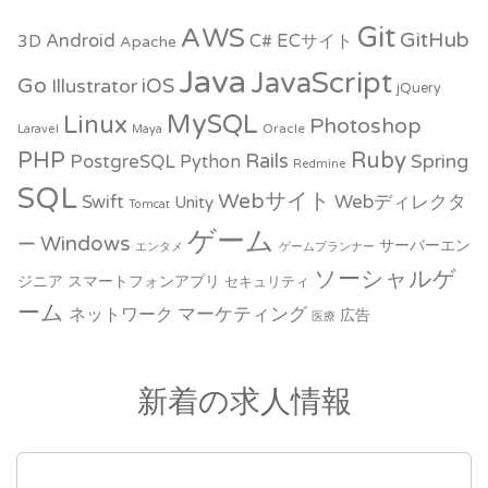
Git
AWS
GitHub
Android
C#
ECサイト
3D
Apache
Java
JavaScript
Go
iOS
Illustrator
jQuery
MySQL
Linux
Photoshop
Oracle
Laravel
Maya
PHP
Ruby
Rails
Spring
PostgreSQL
Python
Redmine
SQL
Webサイト
Webディレクタ
Swift
Unity
Tomcat
ゲーム
Windows
ー
サーバーエン
エンタメ
ゲームプランナー
ソーシャルゲ
ジニア
スマートフォンアプリ
セキュリティ
ーム
ネットワーク
マーケティング
広告
医療
新着の求人情報