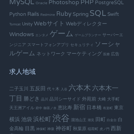
MySQL
PHP
Photoshop
PostgreSQL
Oracle
SQL
Ruby
Rails
Spring
Python
Swift
Redmine
Webサイト
Webディレクター
Unity
Tomcat
ゲーム
Windows
サーバーエ
エンタメ
ゲームプランナー
ソーシャ
ンジニア
スマートフォンアプリ
セキュリティ
ルゲーム
ネットワーク
マーケティング
広告
医療
求人地域
六本木
六本木一
五反田
二子玉川
代々木
入谷
丁目
勝どき
外苑前
品川シーサイド
大崎
大手町
品川
新宿
日本橋
恵比寿
東京
天王洲アイル
府中
御茶ノ水
有楽町
渋谷
浜松町
横浜
池袋
田町
白
溜池山王
潮見
白金台
神谷町
西新
金高輪
目黒
秋葉原
神泉
稲荷町
神保町
虎ノ門