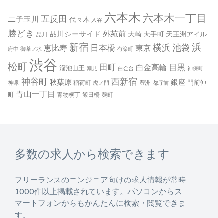
六本木
六本木一丁目
五反田
二子玉川
代々木
入谷
勝どき
外苑前
品川シーサイド
大崎
大手町
天王洲アイル
品川
新宿
浜
横浜
池袋
日本橋
恵比寿
東京
府中
御茶ノ水
有楽町
渋谷
松町
田町
白金高輪
目黒
溜池山王
潮見
白金台
神保町
神谷町
西新宿
秋葉原
銀座
門前仲
神泉
稲荷町
豊洲
虎ノ門
都庁前
青山一丁目
町
青物横丁
飯田橋
麹町
多数の求人から検索できます
フリーランスのエンジニア向けの求人情報が常時
1000件以上掲載されています。パソコンからス
マートフォンからもかんたんに検索・閲覧できま
す。