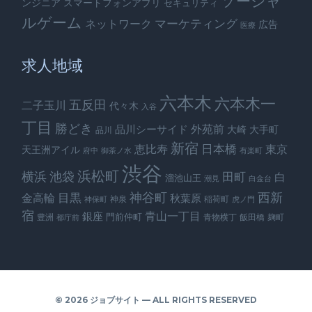
ソーシャ
ンジニア
スマートフォンアプリ
セキュリティ
ルゲーム
ネットワーク
マーケティング
広告
医療
求人地域
六本木
六本木一
五反田
二子玉川
代々木
入谷
丁目
勝どき
外苑前
品川シーサイド
大崎
大手町
品川
新宿
日本橋
恵比寿
東京
天王洲アイル
府中
御茶ノ水
有楽町
渋谷
浜松町
横浜
池袋
田町
白
溜池山王
潮見
白金台
神谷町
西新
金高輪
目黒
秋葉原
神泉
稲荷町
神保町
虎ノ門
宿
銀座
青山一丁目
門前仲町
豊洲
青物横丁
飯田橋
麹町
都庁前
© 2026 ジョブサイト — ALL RIGHTS RESERVED