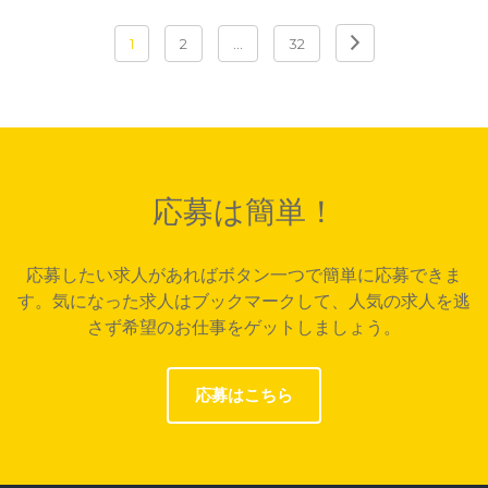
投
1
2
…
32
稿
ナ
ビ
ゲ
応募は簡単！
ー
応募したい求人があればボタン一つで簡単に応募できま
シ
す。気になった求人はブックマークして、人気の求人を逃
さず希望のお仕事をゲットしましょう。
ョ
ン
応募はこちら